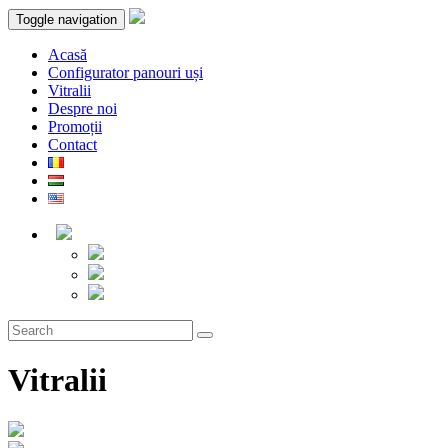
Toggle navigation
Acasă
Configurator panouri uși
Vitralii
Despre noi
Promoții
Contact
Vitralii