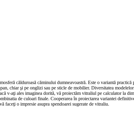
 atmosferă călduroasă căminului dumneavoastră. Este o variantă practică 
pan, chiar şi pe onglizi sau pe sticle de mobilier. Diversitatea modelelor
acă v-aţi ales imaginea dorită, vă proiectăm vitraliul pe calculator la d
ombinatia de culoari finale. Cooperarea în proiectarea variantei definitive
ă vă faceţi o impresie asupra spendoarei sugerate de vitraliu.